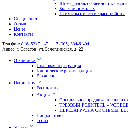
Шизофрения: особенности, симпт
Болезни пожилых
Психосоматические расстройства
Специалисты
Отзывы
Цены
Контакты
Телефон:
8 (8452) 711-711
+7 (905) 384-61-04
Адрес:
г. Саратов
,
ул. Белоглинская
,
д. 22
О клинике
Правовая информация
Клинические рекомендации
Вакансии
Пациентам
Расписание
Акции
Специальное предложение на псих
ТРЕЗВЫЙ РОДИТЕЛЬ – УСПЕШ
ПЕРЕЗАГРУЗКА СИСТЕМЫ: БЕЗ
Вопрос-ответ
Тесты
Услуги