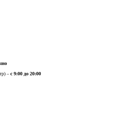
чно
тр) –
с 9:00 до 20:00