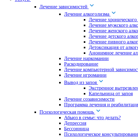
Лечение зависимостей
Лечение алкоголизма
Лечение хронического
Лечение мужского алк
Лечение женского алк
Лечение детского алко
Лечение пивного алко
Детоксикация от алког
Анонимное лечение ал
Лечение наркомании
Раскодирование
Лечение компьютерной зависимос
Лечение игромании
Вывод из запоя
Экстренное вытрезвле
Капельница от запоя
Лечение созависимости
Программа лечения и реабилитаци
Психологическая помощь
Абьюз в семье: что делать?
Депрессия
Бессонница
Психологическое консультировани