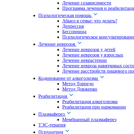
Лечение созависимости
Программа лечения и реабилитаци
Психологическая помощь
Абьюз в семье: что делать?
Депрессия
Бессонница
Психологическое консультировани
Лечение неврозов
Лечение неврозов у детей
Лечение неврозов у взрослых
Лечение неврастении
Лечение невроза навязчивых сост
Лечение расстройств пищевого по
Кодирование от алкоголизма
Метод Торпедо
Метод Довженко
Реабилитация
Реабилитация алкоголизма
Реабилитация при наркомании
Плазмаферез
Мембранный плазмаферез
ТЭС-терапия
Психиатрия