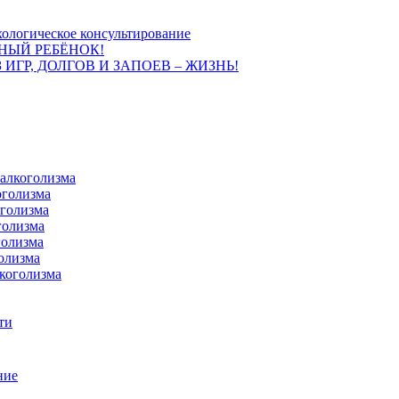
ологическое консультирование
НЫЙ РЕБЁНОК!
 ИГР, ДОЛГОВ И ЗАПОЕВ – ЖИЗНЬ!
 алкоголизма
оголизма
оголизма
голизма
голизма
олизма
коголизма
ти
ние