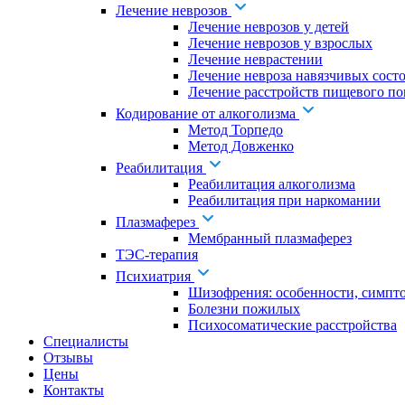
Лечение неврозов
Лечение неврозов у детей
Лечение неврозов у взрослых
Лечение неврастении
Лечение невроза навязчивых сост
Лечение расстройств пищевого по
Кодирование от алкоголизма
Метод Торпедо
Метод Довженко
Реабилитация
Реабилитация алкоголизма
Реабилитация при наркомании
Плазмаферез
Мембранный плазмаферез
ТЭС-терапия
Психиатрия
Шизофрения: особенности, симпт
Болезни пожилых
Психосоматические расстройства
Специалисты
Отзывы
Цены
Контакты