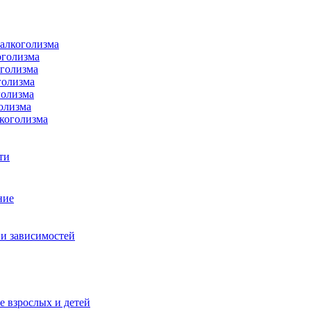
 алкоголизма
оголизма
оголизма
голизма
голизма
олизма
коголизма
ти
ние
и зависимостей
е взрослых и детей