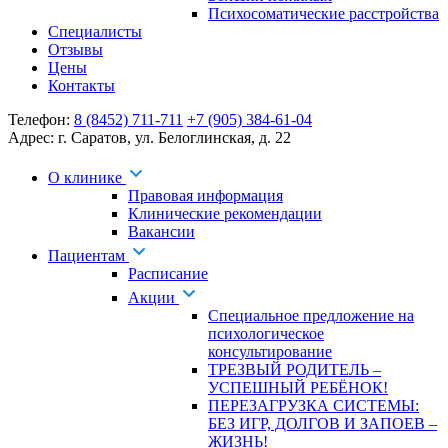
Психосоматические расстройства
Специалисты
Отзывы
Цены
Контакты
Телефон:
8 (8452) 711-711
+7 (905) 384-61-04
Адрес:
г. Саратов
,
ул. Белоглинская
,
д. 22
О клинике
Правовая информация
Клинические рекомендации
Вакансии
Пациентам
Расписание
Акции
Специальное предложение на
психологическое
консультирование
ТРЕЗВЫЙ РОДИТЕЛЬ –
УСПЕШНЫЙ РЕБЁНОК!
ПЕРЕЗАГРУЗКА СИСТЕМЫ:
БЕЗ ИГР, ДОЛГОВ И ЗАПОЕВ –
ЖИЗНЬ!