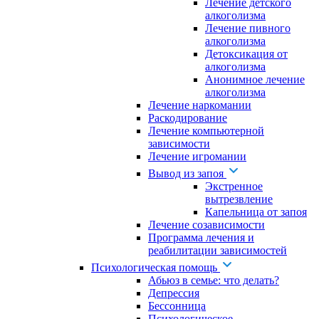
Лечение детского
алкоголизма
Лечение пивного
алкоголизма
Детоксикация от
алкоголизма
Анонимное лечение
алкоголизма
Лечение наркомании
Раскодирование
Лечение компьютерной
зависимости
Лечение игромании
Вывод из запоя
Экстренное
вытрезвление
Капельница от запоя
Лечение созависимости
Программа лечения и
реабилитации зависимостей
Психологическая помощь
Абьюз в семье: что делать?
Депрессия
Бессонница
Психологическое