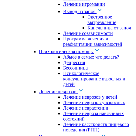
Лечение игромании
Вывод из запоя
Экстренное
вытрезвление
Капельница от запоя
Лечение созависимости
Программа лечения и
реабилитации зависимостей
Психологическая помощь
Абьюз в семье: что делать?
Депрессия
Бессонница
Психологическое
консультирование взрослых и
детей
Лечение неврозов
Лечение неврозов у детей
Лечение неврозов у взрослых
Лечение неврастении
Лечение невроза навязчивых
состояний
Лечение расстройств пищевого
поведения (РПП)