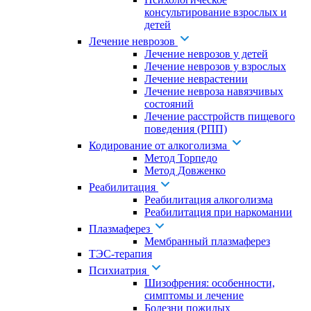
консультирование взрослых и
детей
Лечение неврозов
Лечение неврозов у детей
Лечение неврозов у взрослых
Лечение неврастении
Лечение невроза навязчивых
состояний
Лечение расстройств пищевого
поведения (РПП)
Кодирование от алкоголизма
Метод Торпедо
Метод Довженко
Реабилитация
Реабилитация алкоголизма
Реабилитация при наркомании
Плазмаферез
Мембранный плазмаферез
ТЭС-терапия
Психиатрия
Шизофрения: особенности,
симптомы и лечение
Болезни пожилых