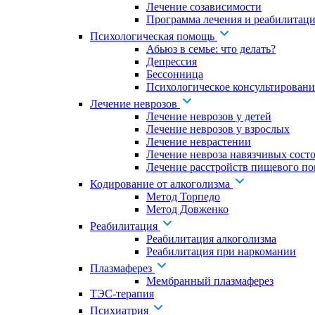
Лечение созависимости
Программа лечения и реабилитаци
Психологическая помощь
Абьюз в семье: что делать?
Депрессия
Бессонница
Психологическое консультировани
Лечение неврозов
Лечение неврозов у детей
Лечение неврозов у взрослых
Лечение неврастении
Лечение невроза навязчивых сост
Лечение расстройств пищевого по
Кодирование от алкоголизма
Метод Торпедо
Метод Довженко
Реабилитация
Реабилитация алкоголизма
Реабилитация при наркомании
Плазмаферез
Мембранный плазмаферез
ТЭС-терапия
Психиатрия