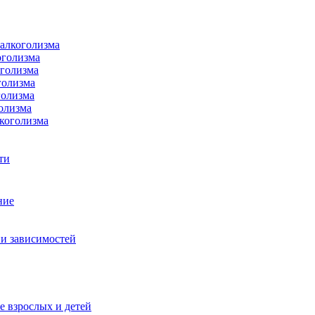
 алкоголизма
оголизма
оголизма
голизма
голизма
олизма
коголизма
ти
ние
и зависимостей
е взрослых и детей