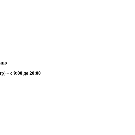
чно
тр) –
с 9:00 до 20:00