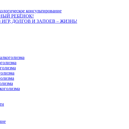
ологическое консультирование
НЫЙ РЕБЁНОК!
 ИГР, ДОЛГОВ И ЗАПОЕВ – ЖИЗНЬ!
 алкоголизма
оголизма
оголизма
голизма
голизма
олизма
коголизма
ти
ние