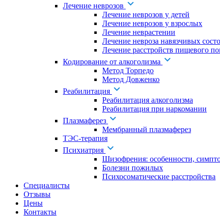
Лечение неврозов
Лечение неврозов у детей
Лечение неврозов у взрослых
Лечение неврастении
Лечение невроза навязчивых сост
Лечение расстройств пищевого по
Кодирование от алкоголизма
Метод Торпедо
Метод Довженко
Реабилитация
Реабилитация алкоголизма
Реабилитация при наркомании
Плазмаферез
Мембранный плазмаферез
ТЭС-терапия
Психиатрия
Шизофрения: особенности, симпт
Болезни пожилых
Психосоматические расстройства
Специалисты
Отзывы
Цены
Контакты