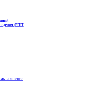
ояний
ведения (РПП)
омы и лечение