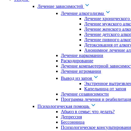
Лечение зависимостей
Лечение алкоголизма
Лечение хронического
Лечение мужского алк
Лечение женского алк
Лечение детского алко
Лечение пивного алко
Детоксикация от алког
Анонимное лечение ал
Лечение наркомании
Раскодирование
Лечение компьютерной зависимос
Лечение игромании
Вывод из запоя
Экстренное вытрезвле
Капельница от запоя
Лечение созависимости
Программа лечения и реабилитаци
Психологическая помощь
Абьюз в семье: что делать?
Депрессия
Бессонница
Психологическое консультировани