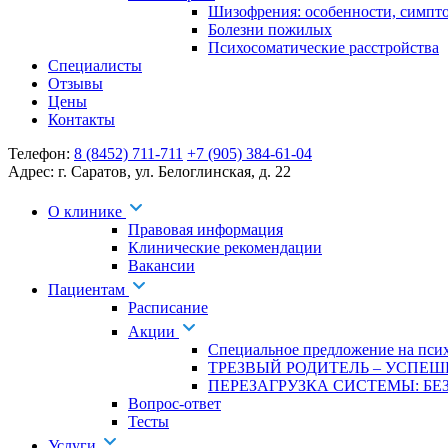
Шизофрения: особенности, симпт
Болезни пожилых
Психосоматические расстройства
Специалисты
Отзывы
Цены
Контакты
Телефон:
8 (8452) 711-711
+7 (905) 384-61-04
Адрес:
г. Саратов
,
ул. Белоглинская
,
д. 22
О клинике
Правовая информация
Клинические рекомендации
Вакансии
Пациентам
Расписание
Акции
Специальное предложение на псих
ТРЕЗВЫЙ РОДИТЕЛЬ – УСПЕШ
ПЕРЕЗАГРУЗКА СИСТЕМЫ: БЕЗ
Вопрос-ответ
Тесты
Услуги