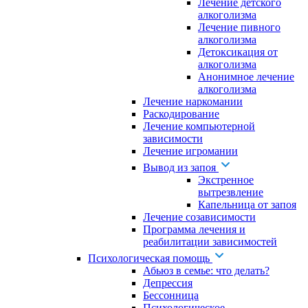
Лечение детского
алкоголизма
Лечение пивного
алкоголизма
Детоксикация от
алкоголизма
Анонимное лечение
алкоголизма
Лечение наркомании
Раскодирование
Лечение компьютерной
зависимости
Лечение игромании
Вывод из запоя
Экстренное
вытрезвление
Капельница от запоя
Лечение созависимости
Программа лечения и
реабилитации зависимостей
Психологическая помощь
Абьюз в семье: что делать?
Депрессия
Бессонница
Психологическое