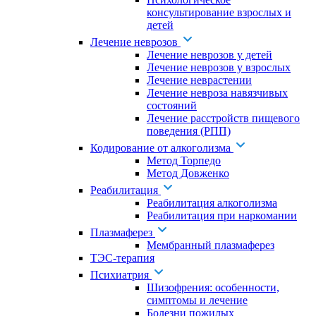
консультирование взрослых и
детей
Лечение неврозов
Лечение неврозов у детей
Лечение неврозов у взрослых
Лечение неврастении
Лечение невроза навязчивых
состояний
Лечение расстройств пищевого
поведения (РПП)
Кодирование от алкоголизма
Метод Торпедо
Метод Довженко
Реабилитация
Реабилитация алкоголизма
Реабилитация при наркомании
Плазмаферез
Мембранный плазмаферез
ТЭС-терапия
Психиатрия
Шизофрения: особенности,
симптомы и лечение
Болезни пожилых