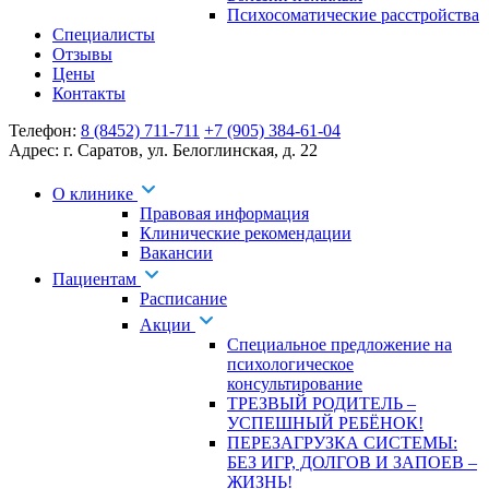
Психосоматические расстройства
Специалисты
Отзывы
Цены
Контакты
Телефон:
8 (8452) 711-711
+7 (905) 384-61-04
Адрес:
г. Саратов
,
ул. Белоглинская
,
д. 22
О клинике
Правовая информация
Клинические рекомендации
Вакансии
Пациентам
Расписание
Акции
Специальное предложение на
психологическое
консультирование
ТРЕЗВЫЙ РОДИТЕЛЬ –
УСПЕШНЫЙ РЕБЁНОК!
ПЕРЕЗАГРУЗКА СИСТЕМЫ:
БЕЗ ИГР, ДОЛГОВ И ЗАПОЕВ –
ЖИЗНЬ!