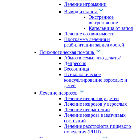
Лечение игромании
Вывод из запоя
Экстренное
вытрезвление
Капельница от запоя
Лечение созависимости
Программа лечения и
реабилитации зависимостей
Психологическая помощь
Абьюз в семье: что делать?
Депрессия
Бессонница
Психологическое
консультирование взрослых и
детей
Лечение неврозов
Лечение неврозов у детей
Лечение неврозов у взрослых
Лечение неврастении
Лечение невроза навязчивых
состояний
Лечение расстройств пищевого
поведения (РПП)