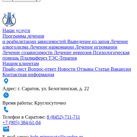
Наши услуги
Программа лечения
и реабилитации зависимостей
Выведение из запоя
Лечение
алкоголизма
Лечение наркомании
Лечение игромании
Лечение созависимости
Лечение неврозов
Психологическая
помощь
Плазмаферез
ТЭС-Терапия
Нашим клиентам
Прайс-лист
Вопрос-ответ
Новости
Отзывы
Статьи
Вакансии
Контактная информация
Адрес:
г. Саратов
,
ул. Белоглинская
,
д. 22
Время работы:
Круглосуточно
Телефон в Саратове:
8 (8452) 711-711
+7 (905) 384-61-04
E-mail адрес:
help.minnesota@yandex.ru