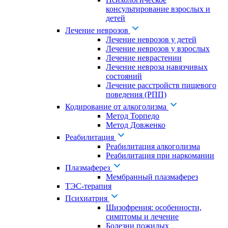
консультирование взрослых и
детей
Лечение неврозов
Лечение неврозов у детей
Лечение неврозов у взрослых
Лечение неврастении
Лечение невроза навязчивых
состояний
Лечение расстройств пищевого
поведения (РПП)
Кодирование от алкоголизма
Метод Торпедо
Метод Довженко
Реабилитация
Реабилитация алкоголизма
Реабилитация при наркомании
Плазмаферез
Мембранный плазмаферез
ТЭС-терапия
Психиатрия
Шизофрения: особенности,
симптомы и лечение
Болезни пожилых