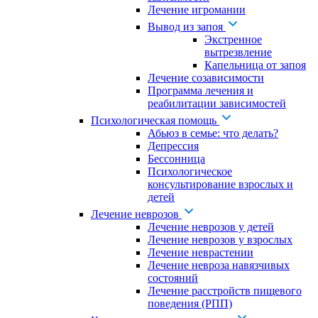
Лечение игромании
Вывод из запоя
Экстренное
вытрезвление
Капельница от запоя
Лечение созависимости
Программа лечения и
реабилитации зависимостей
Психологическая помощь
Абьюз в семье: что делать?
Депрессия
Бессонница
Психологическое
консультирование взрослых и
детей
Лечение неврозов
Лечение неврозов у детей
Лечение неврозов у взрослых
Лечение неврастении
Лечение невроза навязчивых
состояний
Лечение расстройств пищевого
поведения (РПП)