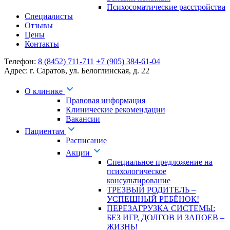
Психосоматические расстройства
Специалисты
Отзывы
Цены
Контакты
Телефон:
8 (8452) 711-711
+7 (905) 384-61-04
Адрес:
г. Саратов
,
ул. Белоглинская
,
д. 22
О клинике
Правовая информация
Клинические рекомендации
Вакансии
Пациентам
Расписание
Акции
Специальное предложение на
психологическое
консультирование
ТРЕЗВЫЙ РОДИТЕЛЬ –
УСПЕШНЫЙ РЕБЁНОК!
ПЕРЕЗАГРУЗКА СИСТЕМЫ:
БЕЗ ИГР, ДОЛГОВ И ЗАПОЕВ –
ЖИЗНЬ!