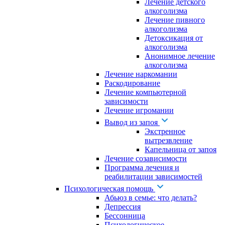
Лечение детского
алкоголизма
Лечение пивного
алкоголизма
Детоксикация от
алкоголизма
Анонимное лечение
алкоголизма
Лечение наркомании
Раскодирование
Лечение компьютерной
зависимости
Лечение игромании
Вывод из запоя
Экстренное
вытрезвление
Капельница от запоя
Лечение созависимости
Программа лечения и
реабилитации зависимостей
Психологическая помощь
Абьюз в семье: что делать?
Депрессия
Бессонница
Психологическое