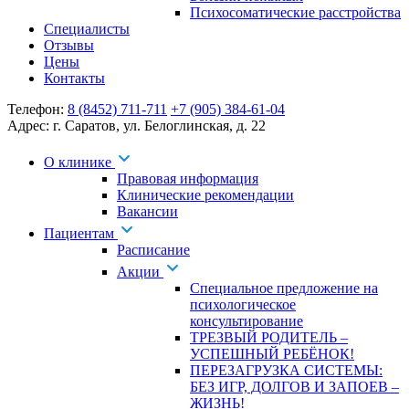
Психосоматические расстройства
Специалисты
Отзывы
Цены
Контакты
Телефон:
8 (8452) 711-711
+7 (905) 384-61-04
Адрес:
г. Саратов
,
ул. Белоглинская
,
д. 22
О клинике
Правовая информация
Клинические рекомендации
Вакансии
Пациентам
Расписание
Акции
Специальное предложение на
психологическое
консультирование
ТРЕЗВЫЙ РОДИТЕЛЬ –
УСПЕШНЫЙ РЕБЁНОК!
ПЕРЕЗАГРУЗКА СИСТЕМЫ:
БЕЗ ИГР, ДОЛГОВ И ЗАПОЕВ –
ЖИЗНЬ!