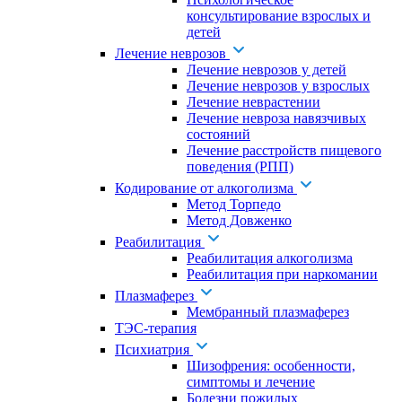
консультирование взрослых и
детей
Лечение неврозов
Лечение неврозов у детей
Лечение неврозов у взрослых
Лечение неврастении
Лечение невроза навязчивых
состояний
Лечение расстройств пищевого
поведения (РПП)
Кодирование от алкоголизма
Метод Торпедо
Метод Довженко
Реабилитация
Реабилитация алкоголизма
Реабилитация при наркомании
Плазмаферез
Мембранный плазмаферез
ТЭС-терапия
Психиатрия
Шизофрения: особенности,
симптомы и лечение
Болезни пожилых