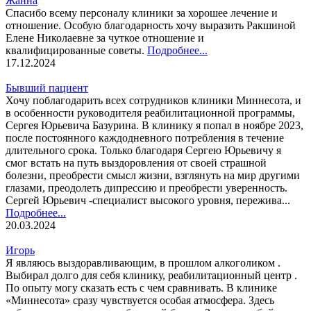
Жанна
Спасибо всему персоналу клиники за хорошее лечение и
отношение. Особую благодарность хочу выразить Ракшиной
Елене Николаевне за чуткое отношение и
квалифицированные советы.
Подробнее...
17.12.2024
Бывший пациент
Хочу поблагодарить всех сотрудников клиники Миннесота, и
в особенности руководителя реабилитационной программы,
Сергея Юрьевича Базурина. В клинику я попал в ноябре 2023,
после постоянного каждодневного потребления в течение
длительного срока. Только благодаря Сергею Юрьевичу я
смог встать на путь выздоровления от своей страшной
болезни, преобрести смысл жизни, взглянуть на мир другими
глазами, преодолеть дипрессию и преобрести уверенность.
Сергей Юрьевич -специалист высокого уровня, пережива...
Подробнее...
20.03.2024
Игорь
Я являюсь выздоравливающим, в прошлом алкоголиком .
Выбирал долго для себя клинику, реабилитационный центр .
По опыту могу сказать есть с чем сравнивать. В клинике
«Миннесота» сразу чувствуется особая атмосфера. Здесь