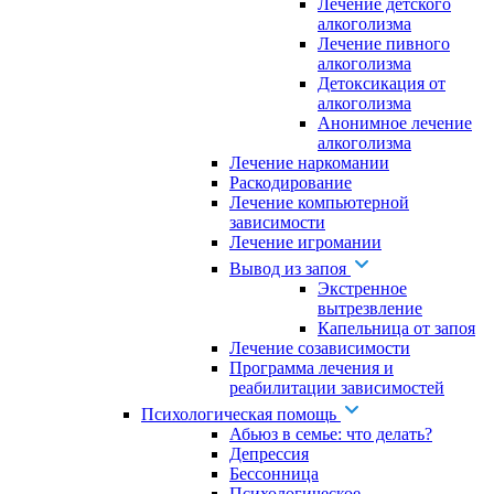
Лечение детского
алкоголизма
Лечение пивного
алкоголизма
Детоксикация от
алкоголизма
Анонимное лечение
алкоголизма
Лечение наркомании
Раскодирование
Лечение компьютерной
зависимости
Лечение игромании
Вывод из запоя
Экстренное
вытрезвление
Капельница от запоя
Лечение созависимости
Программа лечения и
реабилитации зависимостей
Психологическая помощь
Абьюз в семье: что делать?
Депрессия
Бессонница
Психологическое