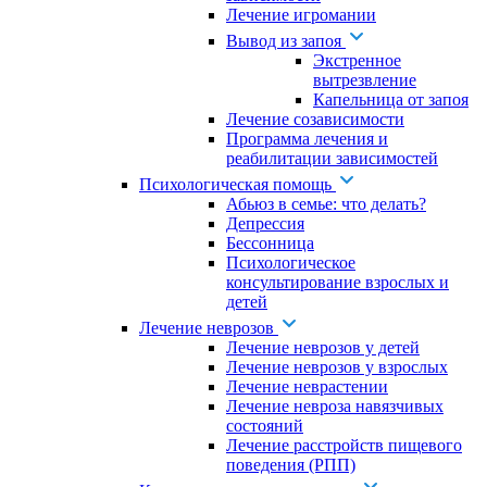
Лечение игромании
Вывод из запоя
Экстренное
вытрезвление
Капельница от запоя
Лечение созависимости
Программа лечения и
реабилитации зависимостей
Психологическая помощь
Абьюз в семье: что делать?
Депрессия
Бессонница
Психологическое
консультирование взрослых и
детей
Лечение неврозов
Лечение неврозов у детей
Лечение неврозов у взрослых
Лечение неврастении
Лечение невроза навязчивых
состояний
Лечение расстройств пищевого
поведения (РПП)