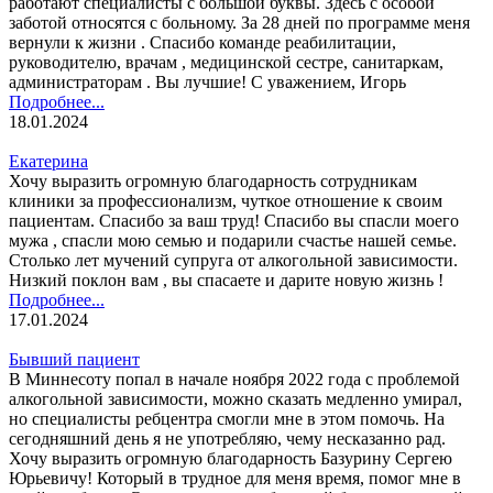
работают специалисты с большой буквы. Здесь с особой
заботой относятся с больному. За 28 дней по программе меня
вернули к жизни . Спасибо команде реабилитации,
руководителю, врачам , медицинской сестре, санитаркам,
администраторам . Вы лучшие! С уважением, Игорь
Подробнее...
18.01.2024
Екатерина
Хочу выразить огромную благодарность сотрудникам
клиники за профессионализм, чуткое отношение к своим
пациентам. Спасибо за ваш труд! Спасибо вы спасли моего
мужа , спасли мою семью и подарили счастье нашей семье.
Столько лет мучений супруга от алкогольной зависимости.
Низкий поклон вам , вы спасаете и дарите новую жизнь !
Подробнее...
17.01.2024
Бывший пациент
В Миннесоту попал в начале ноября 2022 года с проблемой
алкогольной зависимости, можно сказать медленно умирал,
но специалисты ребцентра смогли мне в этом помочь. На
сегодняшний день я не употребляю, чему несказанно рад.
Хочу выразить огромную благодарность Базурину Сергею
Юрьевичу! Который в трудное для меня время, помог мне в