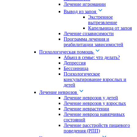
Лечение игромании
Вывод из запоя
Экстренное
вытрезвление
Капельница от запоя
Лечение созависимости
Программа лечения и
реабилитации зависимостей
Психологическая помощь
Абьюз в семье: что делать?
Депрессия
Бессонница
Психологическое
консультирование взрослых и
детей
Лечение неврозов
Лечение неврозов у детей
Лечение неврозов у взрослых
Лечение неврастении
Лечение невроза навязчивых
состояний
Лечение расстройств пищевого
поведения (РПП)