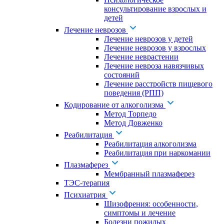
консультирование взрослых и
детей
Лечение неврозов
Лечение неврозов у детей
Лечение неврозов у взрослых
Лечение неврастении
Лечение невроза навязчивых
состояний
Лечение расстройств пищевого
поведения (РПП)
Кодирование от алкоголизма
Метод Торпедо
Метод Довженко
Реабилитация
Реабилитация алкоголизма
Реабилитация при наркомании
Плазмаферез
Мембранный плазмаферез
ТЭС-терапия
Психиатрия
Шизофрения: особенности,
симптомы и лечение
Болезни пожилых