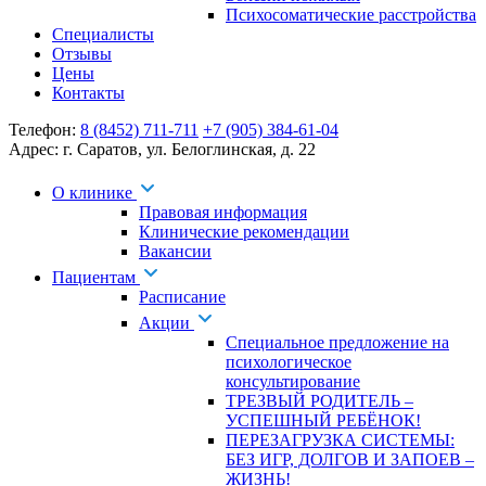
Психосоматические расстройства
Специалисты
Отзывы
Цены
Контакты
Телефон:
8 (8452) 711-711
+7 (905) 384-61-04
Адрес:
г. Саратов
,
ул. Белоглинская
,
д. 22
О клинике
Правовая информация
Клинические рекомендации
Вакансии
Пациентам
Расписание
Акции
Специальное предложение на
психологическое
консультирование
ТРЕЗВЫЙ РОДИТЕЛЬ –
УСПЕШНЫЙ РЕБЁНОК!
ПЕРЕЗАГРУЗКА СИСТЕМЫ:
БЕЗ ИГР, ДОЛГОВ И ЗАПОЕВ –
ЖИЗНЬ!