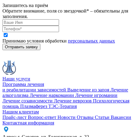
Запишитесь на приём
Обратите внимание, поля со звездочкой* – обязательны для
заполнения.
Принимаю условия обработки
персональных данных
Отправить заявку
Наши услуги
Программа лечения
и реабилитации зависимостей
Выведение из запоя
Лечение
алкоголизма
Лечение наркомании
Лечение игромании
Лечение созависимости
Лечение неврозов
Психологическая
помощь
Плазмаферез
ТЭС-Терапия
Нашим клиентам
Прайс-лист
Вопрос-ответ
Новости
Отзывы
Статьи
Вакансии
Контактная информация
Адрес:
г. Саратов
,
ул. Белоглинская
,
д. 22