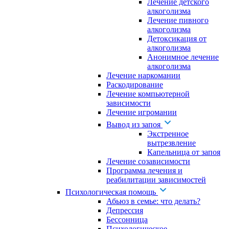
Лечение детского
алкоголизма
Лечение пивного
алкоголизма
Детоксикация от
алкоголизма
Анонимное лечение
алкоголизма
Лечение наркомании
Раскодирование
Лечение компьютерной
зависимости
Лечение игромании
Вывод из запоя
Экстренное
вытрезвление
Капельница от запоя
Лечение созависимости
Программа лечения и
реабилитации зависимостей
Психологическая помощь
Абьюз в семье: что делать?
Депрессия
Бессонница
Психологическое