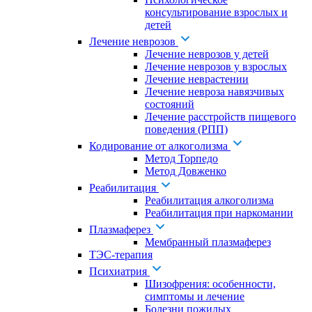
консультирование взрослых и
детей
Лечение неврозов
Лечение неврозов у детей
Лечение неврозов у взрослых
Лечение неврастении
Лечение невроза навязчивых
состояний
Лечение расстройств пищевого
поведения (РПП)
Кодирование от алкоголизма
Метод Торпедо
Метод Довженко
Реабилитация
Реабилитация алкоголизма
Реабилитация при наркомании
Плазмаферез
Мембранный плазмаферез
ТЭС-терапия
Психиатрия
Шизофрения: особенности,
симптомы и лечение
Болезни пожилых