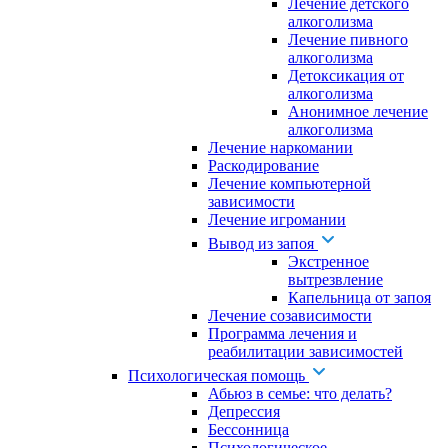
Лечение детского
алкоголизма
Лечение пивного
алкоголизма
Детоксикация от
алкоголизма
Анонимное лечение
алкоголизма
Лечение наркомании
Раскодирование
Лечение компьютерной
зависимости
Лечение игромании
Вывод из запоя
Экстренное
вытрезвление
Капельница от запоя
Лечение созависимости
Программа лечения и
реабилитации зависимостей
Психологическая помощь
Абьюз в семье: что делать?
Депрессия
Бессонница
Психологическое