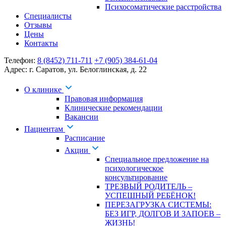
Психосоматические расстройства
Специалисты
Отзывы
Цены
Контакты
Телефон:
8 (8452) 711-711
+7 (905) 384-61-04
Адрес:
г. Саратов
,
ул. Белоглинская
,
д. 22
О клинике
Правовая информация
Клинические рекомендации
Вакансии
Пациентам
Расписание
Акции
Специальное предложение на
психологическое
консультирование
ТРЕЗВЫЙ РОДИТЕЛЬ –
УСПЕШНЫЙ РЕБЁНОК!
ПЕРЕЗАГРУЗКА СИСТЕМЫ:
БЕЗ ИГР, ДОЛГОВ И ЗАПОЕВ –
ЖИЗНЬ!