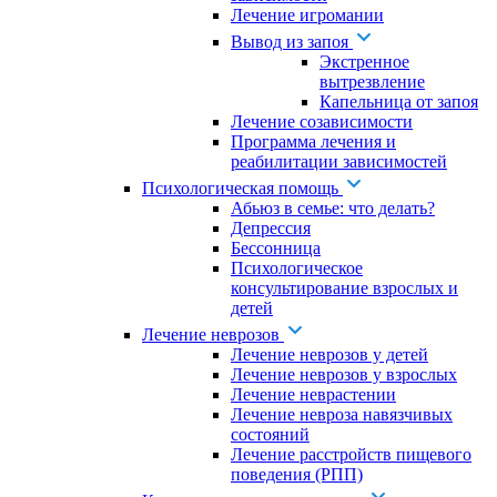
Лечение игромании
Вывод из запоя
Экстренное
вытрезвление
Капельница от запоя
Лечение созависимости
Программа лечения и
реабилитации зависимостей
Психологическая помощь
Абьюз в семье: что делать?
Депрессия
Бессонница
Психологическое
консультирование взрослых и
детей
Лечение неврозов
Лечение неврозов у детей
Лечение неврозов у взрослых
Лечение неврастении
Лечение невроза навязчивых
состояний
Лечение расстройств пищевого
поведения (РПП)