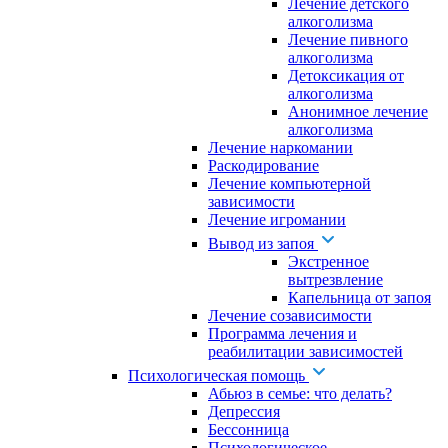
Лечение детского
алкоголизма
Лечение пивного
алкоголизма
Детоксикация от
алкоголизма
Анонимное лечение
алкоголизма
Лечение наркомании
Раскодирование
Лечение компьютерной
зависимости
Лечение игромании
Вывод из запоя
Экстренное
вытрезвление
Капельница от запоя
Лечение созависимости
Программа лечения и
реабилитации зависимостей
Психологическая помощь
Абьюз в семье: что делать?
Депрессия
Бессонница
Психологическое