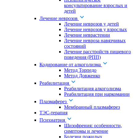
консультирование взрослых и
детей
Лечение неврозов
Лечение неврозов у детей
Лечение неврозов у взрослых
Лечение неврастении
Лечение невроза навязчивых
состояний
Лечение расстройств пищевого
поведения (РПП)
Кодирование от алкоголизма
Метод Торпедо
Метод Довженко
Реабилитация
Реабилитация алкоголизма
Реабилитация при наркомании
Плазмаферез
Мембранный плазмаферез
ТЭС-терапия
Психиатрия
Шизофрения: особенности,
симптомы и лечение
Болезни пожилых