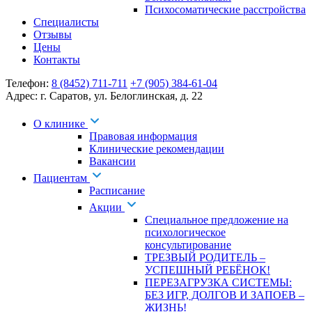
Психосоматические расстройства
Специалисты
Отзывы
Цены
Контакты
Телефон:
8 (8452) 711-711
+7 (905) 384-61-04
Адрес:
г. Саратов
,
ул. Белоглинская
,
д. 22
О клинике
Правовая информация
Клинические рекомендации
Вакансии
Пациентам
Расписание
Акции
Специальное предложение на
психологическое
консультирование
ТРЕЗВЫЙ РОДИТЕЛЬ –
УСПЕШНЫЙ РЕБЁНОК!
ПЕРЕЗАГРУЗКА СИСТЕМЫ:
БЕЗ ИГР, ДОЛГОВ И ЗАПОЕВ –
ЖИЗНЬ!