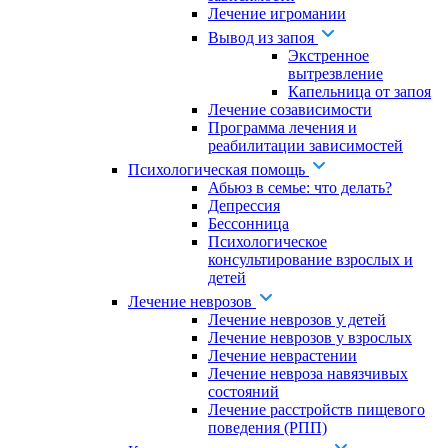
Лечение игромании
Вывод из запоя
Экстренное
вытрезвление
Капельница от запоя
Лечение созависимости
Программа лечения и
реабилитации зависимостей
Психологическая помощь
Абьюз в семье: что делать?
Депрессия
Бессонница
Психологическое
консультирование взрослых и
детей
Лечение неврозов
Лечение неврозов у детей
Лечение неврозов у взрослых
Лечение неврастении
Лечение невроза навязчивых
состояний
Лечение расстройств пищевого
поведения (РПП)