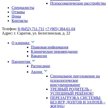
Психосоматические расстройства
Специалисты
Отзывы
Цены
Контакты
Телефон:
8 (8452) 711-711
+7 (905) 384-61-04
Адрес:
г. Саратов
,
ул. Белоглинская
,
д. 22
О клинике
Правовая информация
Клинические рекомендации
Вакансии
Пациентам
Расписание
Акции
Специальное предложение на
психологическое
консультирование
ТРЕЗВЫЙ РОДИТЕЛЬ –
УСПЕШНЫЙ РЕБЁНОК!
ПЕРЕЗАГРУЗКА СИСТЕМЫ:
БЕЗ ИГР, ДОЛГОВ И ЗАПОЕВ –
ЖИЗНЬ!