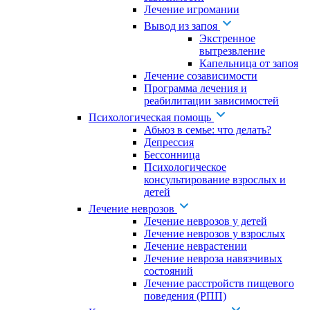
Лечение игромании
Вывод из запоя
Экстренное
вытрезвление
Капельница от запоя
Лечение созависимости
Программа лечения и
реабилитации зависимостей
Психологическая помощь
Абьюз в семье: что делать?
Депрессия
Бессонница
Психологическое
консультирование взрослых и
детей
Лечение неврозов
Лечение неврозов у детей
Лечение неврозов у взрослых
Лечение неврастении
Лечение невроза навязчивых
состояний
Лечение расстройств пищевого
поведения (РПП)