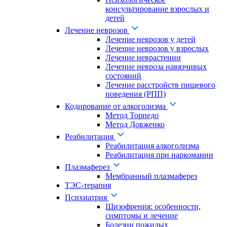
консультирование взрослых и
детей
Лечение неврозов
Лечение неврозов у детей
Лечение неврозов у взрослых
Лечение неврастении
Лечение невроза навязчивых
состояний
Лечение расстройств пищевого
поведения (РПП)
Кодирование от алкоголизма
Метод Торпедо
Метод Довженко
Реабилитация
Реабилитация алкоголизма
Реабилитация при наркомании
Плазмаферез
Мембранный плазмаферез
ТЭС-терапия
Психиатрия
Шизофрения: особенности,
симптомы и лечение
Болезни пожилых