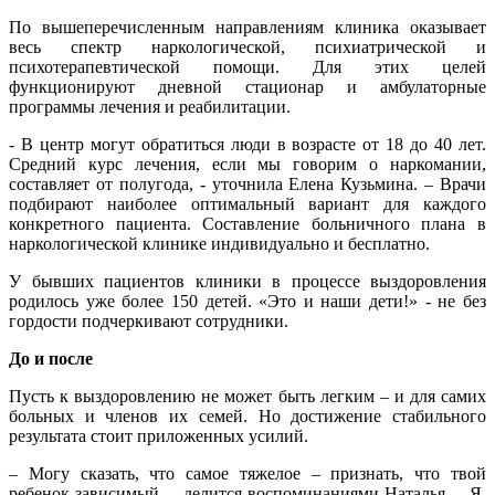
По вышеперечисленным направлениям клиника оказывает
весь спектр наркологической, психиатрической и
психотерапевтической помощи. Для этих целей
функционируют дневной стационар и амбулаторные
программы лечения и реабилитации.
- В центр могут обратиться люди в возрасте от 18 до 40 лет.
Средний курс лечения, если мы говорим о наркомании,
составляет от полугода, -
уточнила Елена Кузьмина. – Врачи
подбирают наиболее оптимальный вариант для каждого
конкретного пациента. Составление больничного плана в
наркологической клинике индивидуально и бесплатно.
У бывших пациентов клиники в процессе выздоровления
родилось уже более 150 детей. «Это и наши дети!» - не без
гордости подчеркивают сотрудники.
До и после
Пусть к выздоровлению не может быть легким – и для самих
больных и членов их семей. Но достижение стабильного
результата стоит приложенных усилий.
–
Могу сказать, что самое тяжелое – признать, что твой
ребенок зависимый, – делится воспоминаниями Наталья. – Я,