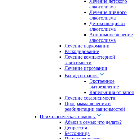
Лечение детского
алкоголизма
Лечение пивного
алкоголизма
Детоксикация от
алкоголизма
Анонимное лечение
алкоголизма
Лечение наркомании
Раскодирование
Лечение компьютерной
зависимости
Лечение игромании
Вывод из запоя
Экстренное
вытрезвление
Капельница от запоя
Лечение созависимости
Программа лечения и
реабилитации зависимостей
Психологическая помощь
Абьюз в семье: что делать?
Депрессия
Бессонница
Психологическое