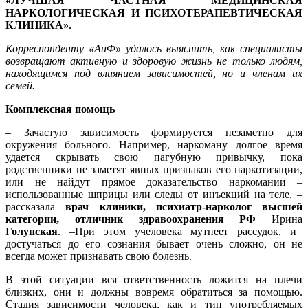
«ЛУЧШАЯ ЧАСТНАЯ МЕДИЦИНСКАЯ
НАРКОЛОГИЧЕСКАЯ И ПСИХОТЕРАПЕВТИЧЕСКАЯ
КЛИНИКА».
Корреспонденту «АиФ» удалось выяснить, как специалисты
возвращают активную и здоровую жизнь не только людям,
находящимся под влиянием зависимостей, но и членам их
семей.
Комплексная помощь
–
Зачастую зависимость формируется незаметно для
окружения больного. Например, наркоману долгое время
удается скрывать свою пагубную привычку, пока
родственники не заметят явных признаков его наркотизации,
или не найдут прямое доказательство наркомании –
использованные шприцы или следы от инъекций на теле, –
рассказала
врач клиники, психиатр-нарколог высшей
категории, отличник здравоохранения РФ
Ирина
Г
олунская
. –
При этом у
человека мутнеет рассудок, и
достучаться до его сознания бывает очень сложно, он не
всегда может признавать свою болезнь.
В этой ситуации вся ответственность ложится на плечи
близких, они и должны вовремя обратиться за помощью.
Стадия зависимости человека, как и тип употребляемых