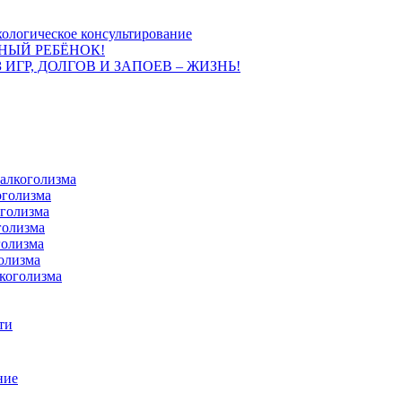
ологическое консультирование
НЫЙ РЕБЁНОК!
 ИГР, ДОЛГОВ И ЗАПОЕВ – ЖИЗНЬ!
 алкоголизма
оголизма
оголизма
голизма
голизма
олизма
коголизма
ти
ние