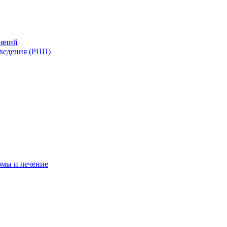
ояний
ведения (РПП)
омы и лечение