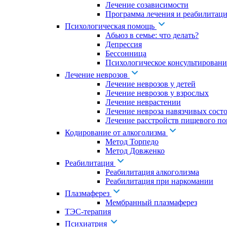
Лечение созависимости
Программа лечения и реабилитаци
Психологическая помощь
Абьюз в семье: что делать?
Депрессия
Бессонница
Психологическое консультировани
Лечение неврозов
Лечение неврозов у детей
Лечение неврозов у взрослых
Лечение неврастении
Лечение невроза навязчивых сост
Лечение расстройств пищевого по
Кодирование от алкоголизма
Метод Торпедо
Метод Довженко
Реабилитация
Реабилитация алкоголизма
Реабилитация при наркомании
Плазмаферез
Мембранный плазмаферез
ТЭС-терапия
Психиатрия