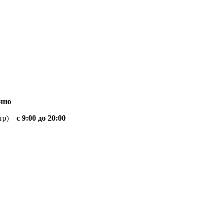
чно
тр) –
с 9:00 до 20:00