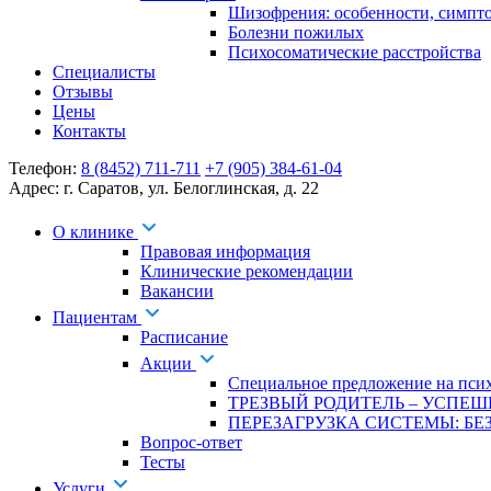
Шизофрения: особенности, симпт
Болезни пожилых
Психосоматические расстройства
Специалисты
Отзывы
Цены
Контакты
Телефон:
8 (8452) 711-711
+7 (905) 384-61-04
Адрес:
г. Саратов
,
ул. Белоглинская
,
д. 22
О клинике
Правовая информация
Клинические рекомендации
Вакансии
Пациентам
Расписание
Акции
Специальное предложение на псих
ТРЕЗВЫЙ РОДИТЕЛЬ – УСПЕШ
ПЕРЕЗАГРУЗКА СИСТЕМЫ: БЕЗ
Вопрос-ответ
Тесты
Услуги