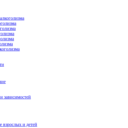
 алкоголизма
оголизма
оголизма
голизма
голизма
олизма
коголизма
ти
ние
и зависимостей
е взрослых и детей