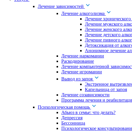
Лечение зависимостей
Лечение алкоголизма
Лечение хронического
Лечение мужского алк
Лечение женского алк
Лечение детского алко
Лечение пивного алко
Детоксикация от алког
Анонимное лечение ал
Лечение наркомании
Раскодирование
Лечение компьютерной зависимос
Лечение игромании
Вывод из запоя
Экстренное вытрезвле
Капельница от запоя
Лечение созависимости
Программа лечения и реабилитаци
Психологическая помощь
Абьюз в семье: что делать?
Депрессия
Бессонница
Психологическое консультировани