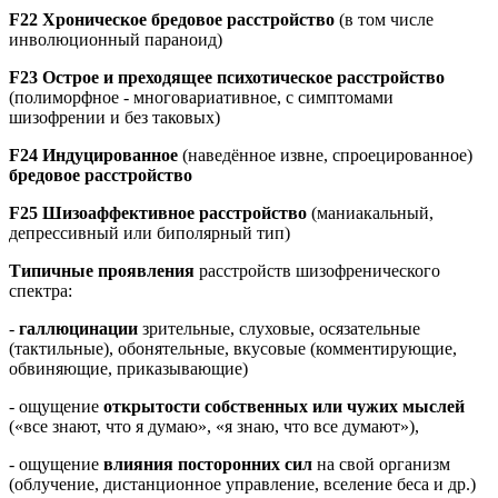
F
22
Хроническое бредовое расстройство
(в том числе
инволюционный параноид)
F
23
Острое и преходящее психотическое расстройство
(полиморфное - многовариативное, с симптомами
шизофрении и без таковых)
F
24
Индуцированное
(наведённое извне, спроецированное)
бредовое расстройство
F
25
Шизоаффективное расстройство
(маниакальный,
депрессивный или биполярный тип)
Типичные проявления
расстройств шизофренического
спектра:
-
галлюцинации
зрительные, слуховые, осязательные
(тактильные), обонятельные, вкусовые (комментирующие,
обвиняющие, приказывающие)
- ощущение
открытости собственных или чужих мыслей
(«все знают, что я думаю», «я знаю, что все думают»),
- ощущение
влияния посторонних сил
на свой организм
(облучение, дистанционное управление, вселение беса и др.)