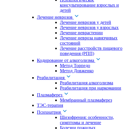
консультирование взрослых и
детей
Лечение неврозов
Лечение неврозов у детей
Лечение неврозов у взрослых
Лечение неврастении
Лечение невроза навязчивых
состояний
Лечение расстройств пищевого
поведения (РПП)
Кодирование от алкоголизма
Метод Торпедо
Метод Довженко
Реабилитация
Реабилитация алкоголизма
Реабилитация при наркомании
Плазмаферез
Мембранный плазмаферез
ТЭС-терапия
Психиатрия
Шизофрения: особенности,
симптомы и лечение
Болезни пожилых