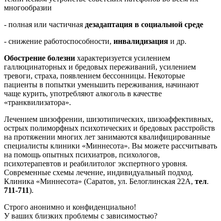
многообразии
- полная или частичная
дезадаптация в социальной среде
- снижение работоспособности,
инвалидизация
и др.
Обострение болезни
характеризуется усилением
галлюцинаторных и бредовых переживаний, усилением
тревоги, страха, появлением бессонницы. Некоторые
пациенты в попытки уменьшить переживания, начинают
чаще курить, употребляют алкоголь в качестве
«транквилизатора».
Лечением шизофрении, шизотипических, шизоаффективных,
острых полиморфных психотических и бредовых расстройств
на протяжении многих лет занимаются квалифицированные
специалисты клиники «Миннесота». Вы можете рассчитывать
на помощь опытных психиатров, психологов,
психотерапевтов и реабилитолог экспертного уровня.
Современные схемы лечение, индивидуальный подход.
Клиника «Миннесота» (Саратов, ул. Белоглинская 22А,
тел
.
711-711
).
Строго анонимно и конфиденциально!
У ваших близких проблемы с зависимостью?