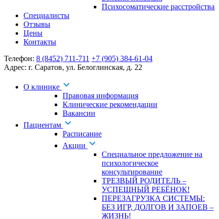
Психосоматические расстройства
Специалисты
Отзывы
Цены
Контакты
Телефон:
8 (8452) 711-711
+7 (905) 384-61-04
Адрес:
г. Саратов
,
ул. Белоглинская
,
д. 22
О клинике
Правовая информация
Клинические рекомендации
Вакансии
Пациентам
Расписание
Акции
Специальное предложение на
психологическое
консультирование
ТРЕЗВЫЙ РОДИТЕЛЬ –
УСПЕШНЫЙ РЕБЁНОК!
ПЕРЕЗАГРУЗКА СИСТЕМЫ:
БЕЗ ИГР, ДОЛГОВ И ЗАПОЕВ –
ЖИЗНЬ!