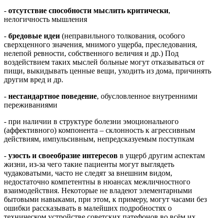
-
отсутствие способности мыслить критически
,
нелогичность мышления
-
бредовые идеи
(неправильного толкования, особого
сверхценного значения, мнимого ущерба, преследования,
нелепой ревности, собственного величия и др.) Под
воздействием таких мыслей больные могут отказываться от
пищи, выкидывать ценные вещи, уходить из дома, причинять
другим вред и др.
-
нестандартное поведение
, обусловленное внутренними
переживаниями
- при наличии в структуре болезни эмоционального
(аффективного) компонента – склонность к агрессивным
действиям, импульсивным, непредсказуемым поступкам
-
узость и своеобразие интересов
в ущерб другим аспектам
жизни, из-за чего такие пациенты могут выглядеть
чудаковатыми, часто не следят за внешним видом,
недостаточно компетентны в нюансах межличностного
взаимодействия. Некоторые не владеют элементарными
бытовыми навыками, при этом, к примеру, могут часами без
ошибки рассказывать в малейших подробностях о
техническом устройстве советских патефонов во всём их