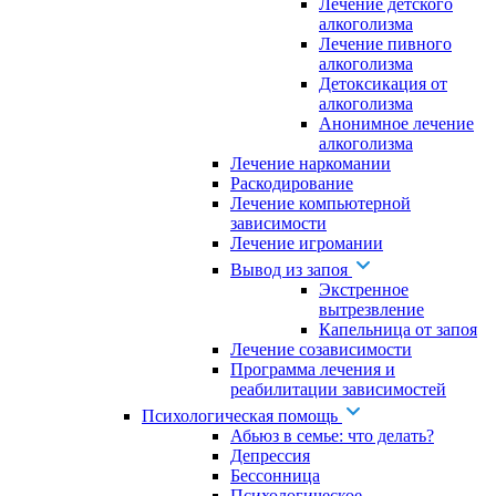
Лечение детского
алкоголизма
Лечение пивного
алкоголизма
Детоксикация от
алкоголизма
Анонимное лечение
алкоголизма
Лечение наркомании
Раскодирование
Лечение компьютерной
зависимости
Лечение игромании
Вывод из запоя
Экстренное
вытрезвление
Капельница от запоя
Лечение созависимости
Программа лечения и
реабилитации зависимостей
Психологическая помощь
Абьюз в семье: что делать?
Депрессия
Бессонница
Психологическое