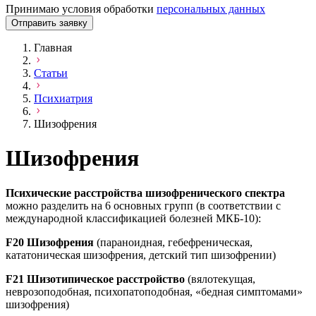
Принимаю условия обработки
персональных данных
Отправить заявку
Главная
Статьи
Психиатрия
Шизофрения
Шизофрения
Психические расстройства шизофренического спектра
можно разделить на 6 основных групп (в соответствии с
международной классификацией болезней МКБ-10):
F
20
Шизофрения
(параноидная, гебефреническая,
кататоническая шизофрения, детский тип шизофрении)
F
21
Шизотипическое расстройство
(вялотекущая,
неврозоподобная, психопатоподобная, «бедная симптомами»
шизофрения)