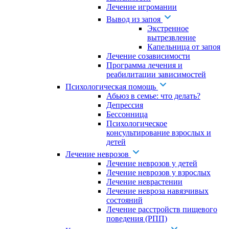
Лечение игромании
Вывод из запоя
Экстренное
вытрезвление
Капельница от запоя
Лечение созависимости
Программа лечения и
реабилитации зависимостей
Психологическая помощь
Абьюз в семье: что делать?
Депрессия
Бессонница
Психологическое
консультирование взрослых и
детей
Лечение неврозов
Лечение неврозов у детей
Лечение неврозов у взрослых
Лечение неврастении
Лечение невроза навязчивых
состояний
Лечение расстройств пищевого
поведения (РПП)