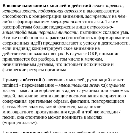
В основе навязчивых мыслей и действий
лежит
тревога
,
нетерпеливость
,
подавленная агрессия
и высокоразвитая
способность к концентрации внимания,
застревание
на чём-
либо с формированием
сверхценности
этого акта. Таким
расстройствам больше подвержены лица с
тревожно-
эпилептойдными чертами личности
, пытливым складом ума.
Эти же особенности характера (способность к формированию
сверхценных идей) предрасполагают к успеху в деятельности,
если индивид концентрирует своё внимание на
действительно важных вещах. В случае с ОКР, внимание
привлекается без разбора, в том числе к мелочам,
незначительным деталям, что истощает психические и
физические ресурсы организма.
Примеры
обсессий
(навязчивых мыслей, руминаций от лат.
ruminari - пережёвывание –
мыслительная жвачка
):
хульные
мысли
– мысли-оскорбления в адрес случайных или знакомых
людей, навязчиво возникающие воспоминания неприятного
содержания, зрительные образы, фантазии, повторяющиеся
фразы. Всем знаком, такой феномен, когда после
многократного прослушивания одной и той же мелодии /
песни, она спонтанно может возникать в мыслях
(«прицепилась»).
Примеры
компульсий
(навязчивых действий, защитных