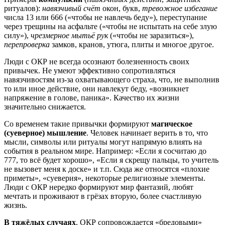
ритуалов):
навязчивый счёт
окон, букв,
тревожное избегание
числа 13 или 666 («чтобы не навлечь беду»), переступание
через трещины на асфальте («чтобы не испытать на себе злую
силу»),
чрезмерное мытьё рук
(«чтобы не заразиться»),
перепроверка
замков, кранов, утюга, плиты и многое другое.
Люди с ОКР не всегда осознают болезненность своих
привычек. Не умеют эффективно сопротивляться
навязчивостям из-за охватывающего страха, что, не выполнив
то или иное действие, они навлекут беду, «возникнет
напряжение в голове, паника». Качество их жизни
значительно снижается.
Со временем такие привычки формируют
магическое
(суеверное) мышление
. Человек начинает верить в то, что
мысли, символы или ритуалы могут напрямую влиять на
события в реальном мире. Например: «Если я сосчитаю до
777, то всё будет хорошо», «Если я скрещу пальцы, то учитель
не вызовет меня к доске» и т.п. Сюда же относятся «плохие
приметы», «суеверия», некоторые религиозные элементы.
Люди с ОКР нередко формируют мир фантазий, любят
мечтать и проживают в грёзах вторую, более счастливую
жизнь.
В тяжёлых случаях
, ОКР сопровождается «бредовыми»