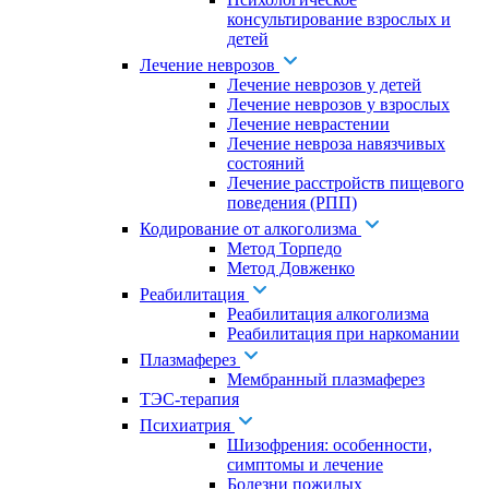
консультирование взрослых и
детей
Лечение неврозов
Лечение неврозов у детей
Лечение неврозов у взрослых
Лечение неврастении
Лечение невроза навязчивых
состояний
Лечение расстройств пищевого
поведения (РПП)
Кодирование от алкоголизма
Метод Торпедо
Метод Довженко
Реабилитация
Реабилитация алкоголизма
Реабилитация при наркомании
Плазмаферез
Мембранный плазмаферез
ТЭС-терапия
Психиатрия
Шизофрения: особенности,
симптомы и лечение
Болезни пожилых