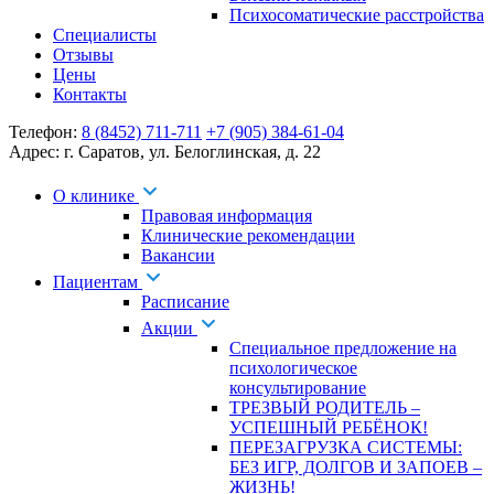
Психосоматические расстройства
Специалисты
Отзывы
Цены
Контакты
Телефон:
8 (8452) 711-711
+7 (905) 384-61-04
Адрес:
г. Саратов
,
ул. Белоглинская
,
д. 22
О клинике
Правовая информация
Клинические рекомендации
Вакансии
Пациентам
Расписание
Акции
Специальное предложение на
психологическое
консультирование
ТРЕЗВЫЙ РОДИТЕЛЬ –
УСПЕШНЫЙ РЕБЁНОК!
ПЕРЕЗАГРУЗКА СИСТЕМЫ:
БЕЗ ИГР, ДОЛГОВ И ЗАПОЕВ –
ЖИЗНЬ!