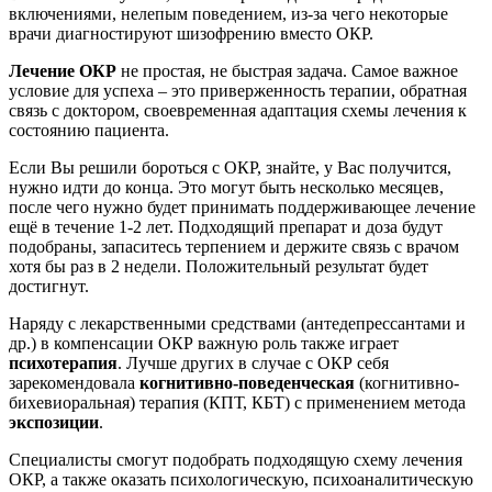
включениями, нелепым поведением, из-за чего некоторые
врачи диагностируют шизофрению вместо ОКР.
Лечение ОКР
не простая, не быстрая задача. Самое важное
условие для успеха – это приверженность терапии, обратная
связь с доктором, своевременная адаптация схемы лечения к
состоянию пациента.
Если Вы решили бороться с ОКР, знайте, у Вас получится,
нужно идти до конца. Это могут быть несколько месяцев,
после чего нужно будет принимать поддерживающее лечение
ещё в течение 1-2 лет. Подходящий препарат и доза будут
подобраны, запаситесь терпением и держите связь с врачом
хотя бы раз в 2 недели. Положительный результат будет
достигнут.
Наряду с лекарственными средствами (антедепрессантами и
др.) в компенсации ОКР важную роль также играет
психотерапия
. Лучше других в случае с ОКР себя
зарекомендовала
когнитивно-поведенческая
(когнитивно-
бихевиоральная) терапия (КПТ, КБТ) с применением метода
экспозиции
.
Специалисты смогут подобрать подходящую схему лечения
ОКР, а также оказать психологическую, психоаналитическую