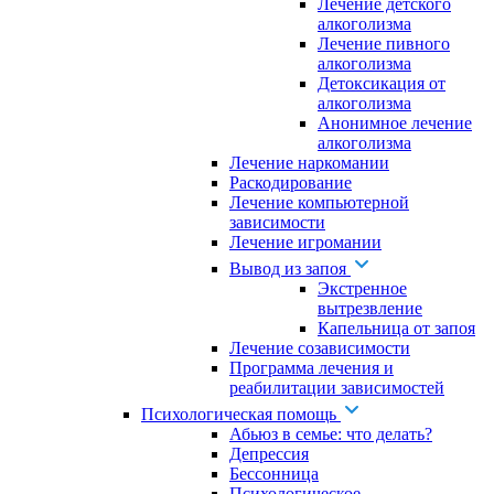
Лечение детского
алкоголизма
Лечение пивного
алкоголизма
Детоксикация от
алкоголизма
Анонимное лечение
алкоголизма
Лечение наркомании
Раскодирование
Лечение компьютерной
зависимости
Лечение игромании
Вывод из запоя
Экстренное
вытрезвление
Капельница от запоя
Лечение созависимости
Программа лечения и
реабилитации зависимостей
Психологическая помощь
Абьюз в семье: что делать?
Депрессия
Бессонница
Психологическое