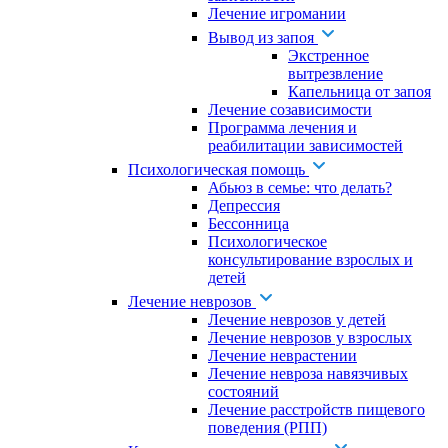
Лечение игромании
Вывод из запоя
Экстренное
вытрезвление
Капельница от запоя
Лечение созависимости
Программа лечения и
реабилитации зависимостей
Психологическая помощь
Абьюз в семье: что делать?
Депрессия
Бессонница
Психологическое
консультирование взрослых и
детей
Лечение неврозов
Лечение неврозов у детей
Лечение неврозов у взрослых
Лечение неврастении
Лечение невроза навязчивых
состояний
Лечение расстройств пищевого
поведения (РПП)